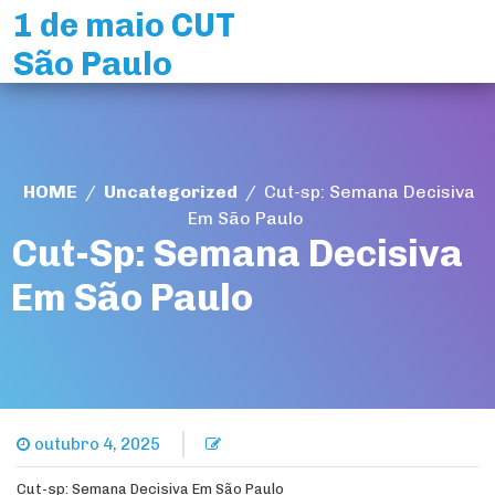
Skip
1 de maio CUT
to
São Paulo
content
HOME
/
Uncategorized
/
Cut-sp: Semana Decisiva
Em São Paulo
Cut-Sp: Semana Decisiva
Em São Paulo
outubro 4, 2025
Cut-sp: Semana Decisiva Em São Paulo